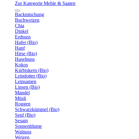
Zur Kategorie Mehle & Saaten
Backmischung
Buchweizen
Chia
Dinkel
Erdnuss
Hafer (Bio)
Hanf
Hirse (Bio)
Haselnuss
Kokos
Kürbiskern (Bio)
Leindotter (Bio)
Leinsamen
Linsen (Bio)
Mandel
Müsli
Roggen
Schwarzkümmel (Bio)
Senf (Bio)
Sesam
Sonnenblume
Walnuss
Weizen