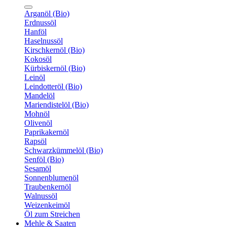
Arganöl (Bio)
Erdnussöl
Hanföl
Haselnussöl
Kirschkernöl (Bio)
Kokosöl
Kürbiskernöl (Bio)
Leinöl
Leindotteröl (Bio)
Mandelöl
Mariendistelöl (Bio)
Mohnöl
Olivenöl
Paprikakernöl
Rapsöl
Schwarzkümmelöl (Bio)
Senföl (Bio)
Sesamöl
Sonnenblumenöl
Traubenkernöl
Walnussöl
Weizenkeimöl
Öl zum Streichen
Mehle & Saaten