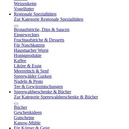
Weizenkeim
Vogelfutter
Regionale Spezialitäten
Zur Kategorie Regionale Spezialitäten
Brotaufstriche, Dips & Saucen
Eingewecktes
Fruchtaufstriche & Desserts
Für Naschkatzen
Hausmacher Wurst
Honigprodukte
Kaffee
Liköre & Essig
Meerrettich & Senf
Spreewälder Gurken
Nudeln & Pesto
Tee & Gewürzmischungen
Spreewaldgeschenke & Bücher
Zur Kategorie Spreewaldgeschenke & Bücher
Bücher
Geschenkideen
Gutscheine
Kanow-Mühle
Für Körper & Geist