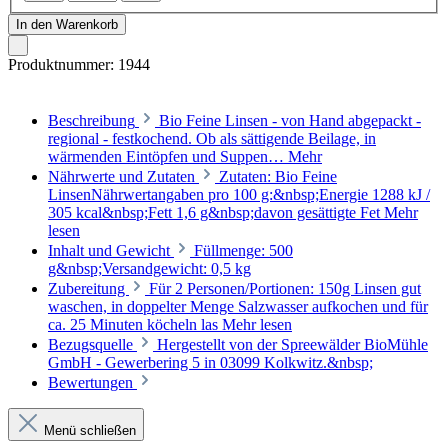
In den Warenkorb
Produktnummer:
1944
Beschreibung
Bio Feine Linsen - von Hand abgepackt -
regional - festkochend. Ob als sättigende Beilage, in
wärmenden Eintöpfen und Suppen…
Mehr
Nährwerte und Zutaten
Zutaten: Bio Feine
LinsenNährwertangaben pro 100 g:&nbsp;Energie 1288 kJ /
305 kcal&nbsp;Fett 1,6 g&nbsp;davon gesättigte Fet
Mehr
lesen
Inhalt und Gewicht
Füllmenge: 500
g&nbsp;Versandgewicht: 0,5 kg
Zubereitung
Für 2 Personen/Portionen: 150g Linsen gut
waschen, in doppelter Menge Salzwasser aufkochen und für
ca. 25 Minuten köcheln las
Mehr lesen
Bezugsquelle
Hergestellt von der Spreewälder BioMühle
GmbH - Gewerbering 5 in 03099 Kolkwitz.&nbsp;
Bewertungen
Menü schließen