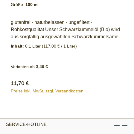
Größe:
100 ml
glutenfrei · naturbelassen · ungefiltert ·
Rohkostqualität Unser Schwarzkümmelöl (Bio) wird
aus sorgfältig ausgewählten Schwarzkümmelsamen
aus kontrolliert biologischem Anbau schonend
Inhalt:
0.1 Liter
(117,00 € / 1 Liter)
kaltgepresst. Durch die rein mechanische Pressung
ohne chemische Zusätze bleibt der typische,
intensiv-würzige Geschmack sowie der natürliche
Varianten ab
3,40 €
Charakter dieses besonderen Öls erhalten. Das
naturbelassene Öl eignet sich vor allem für die kalte
Regulärer Preis:
11,70 €
Küche und wird traditionell als wertvolle Ergänzung
Preise inkl. MwSt. zzgl. Versandkosten
einer bewussten Ernährung
geschätzt. Kontrollnummer: DE-ÖKO-034 Ägyptische
Landwirtschaft
SERVICE-HOTLINE