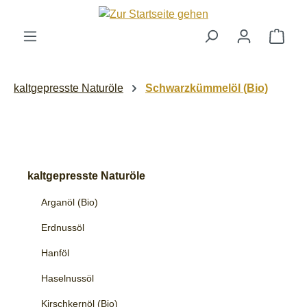
Zum Hauptinhalt springen
Ware
kaltgepresste Naturöle
Schwarzkümmelöl (Bio)
kaltgepresste Naturöle
Arganöl (Bio)
Erdnussöl
Hanföl
Haselnussöl
Kirschkernöl (Bio)