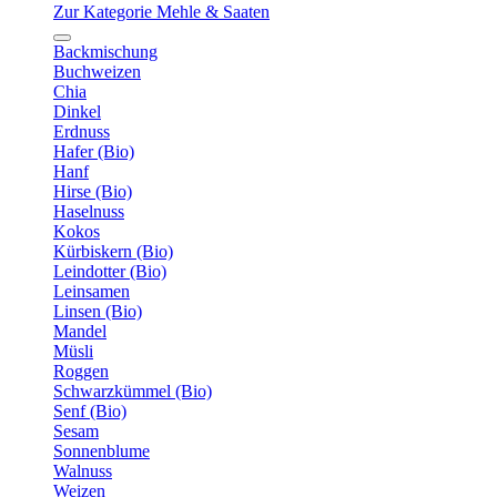
Zur Kategorie Mehle & Saaten
Backmischung
Buchweizen
Chia
Dinkel
Erdnuss
Hafer (Bio)
Hanf
Hirse (Bio)
Haselnuss
Kokos
Kürbiskern (Bio)
Leindotter (Bio)
Leinsamen
Linsen (Bio)
Mandel
Müsli
Roggen
Schwarzkümmel (Bio)
Senf (Bio)
Sesam
Sonnenblume
Walnuss
Weizen