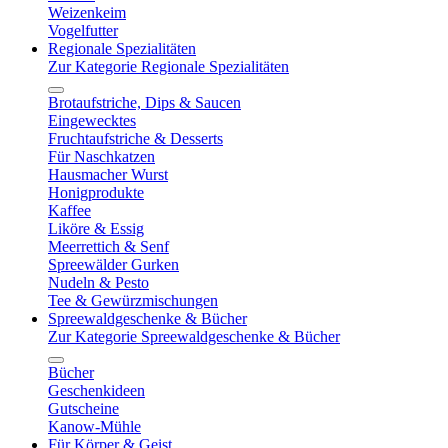
Weizenkeim
Vogelfutter
Regionale Spezialitäten
Zur Kategorie Regionale Spezialitäten
Brotaufstriche, Dips & Saucen
Eingewecktes
Fruchtaufstriche & Desserts
Für Naschkatzen
Hausmacher Wurst
Honigprodukte
Kaffee
Liköre & Essig
Meerrettich & Senf
Spreewälder Gurken
Nudeln & Pesto
Tee & Gewürzmischungen
Spreewaldgeschenke & Bücher
Zur Kategorie Spreewaldgeschenke & Bücher
Bücher
Geschenkideen
Gutscheine
Kanow-Mühle
Für Körper & Geist