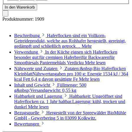
In den Warenkorb
Produktnummer:
1909
Beschreibung
Haferflocken sind ein Vollkorn-
Getreideprodukt, welche aus Rohhafer hergestellt, gereinigt,
gedämpft und schließlich getrock…
Mehr
Verwendung
In der Küche eignen sich Haferflocken
besonder gut:für cremigen Haferbreifür Backwarenfür
Smoothiesals Paniermehlals Verdicku
Mehr lesen
Nährwerte und Zutaten
Zutaten:&nbsp;Bio Haferflocken
KleinblattNährwertangaben pro 100 g: Energie 1534 kJ / 364
kcal Fett 6,4 g davon gesättigte Fe
Mehr lesen
Inhalt und Gewicht
Füllmenge: 500
g&nbsp;Versandgewicht: 0,55 kg
Haltbarkeit und Lagerung
Haltbarkeit: Ungeöffnet sind
Haferflocken ca. 1 Jahr haltbar.Lagerung: kühl, trocken und
dunkel
Mehr lesen
Bezugsquelle
Hergestellt von der Spreewälder BioMühle
GmbH - Gewerbering 5 in 03099 Kolkwitz.
Bewertungen