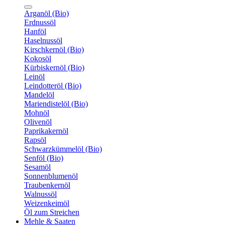
Arganöl (Bio)
Erdnussöl
Hanföl
Haselnussöl
Kirschkernöl (Bio)
Kokosöl
Kürbiskernöl (Bio)
Leinöl
Leindotteröl (Bio)
Mandelöl
Mariendistelöl (Bio)
Mohnöl
Olivenöl
Paprikakernöl
Rapsöl
Schwarzkümmelöl (Bio)
Senföl (Bio)
Sesamöl
Sonnenblumenöl
Traubenkernöl
Walnussöl
Weizenkeimöl
Öl zum Streichen
Mehle & Saaten