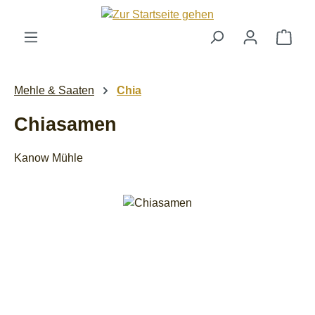
Zum Hauptinhalt springen
Ware
Mehle & Saaten
Chia
Chiasamen
Kanow Mühle
Bildergalerie überspringen