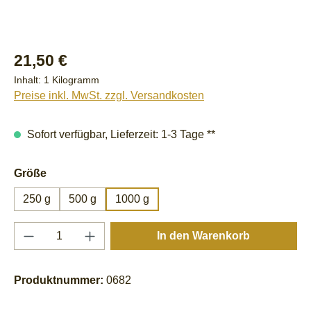
Regulärer Preis:
21,50 €
Inhalt:
1 Kilogramm
Preise inkl. MwSt. zzgl. Versandkosten
Sofort verfügbar, Lieferzeit: 1-3 Tage **
auswählen
Größe
250 g
500 g
1000 g
Produkt Anzahl: Gib den gewünschten Wert e
In den Warenkorb
Produktnummer:
0682