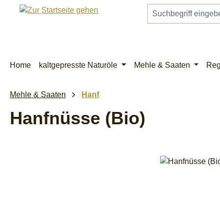
m Hauptinhalt springen
Zur Suche springen
Zur Hauptnavigation springen
Home
kaltgepresste Naturöle
Mehle & Saaten
Reg
Mehle & Saaten
Hanf
Hanfnüsse (Bio)
Bildergalerie überspringen