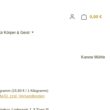
0,00 €
Ware
ür Körper & Geist
Kanow Mühle
eis:
logramm
(15,60 € / 1 Kilogramm)
 MwSt. zzgl. Versandkosten
ügbar, Lieferzeit: 1-3 Tage **