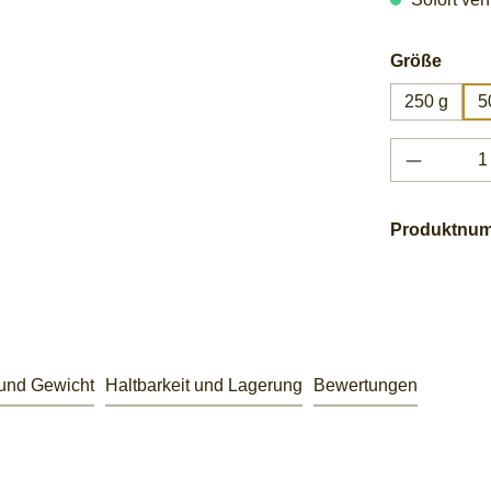
ausw
Größe
250 g
5
Produkt 
Produktnu
 und Gewicht
Haltbarkeit und Lagerung
Bewertungen