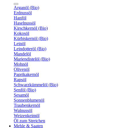
Arganöl (Bio)
Erdnussöl
Hanföl
Haselnussöl
Kirschkernöl (Bio)
Kokosöl
Kürbiskernöl (Bio)
Leinöl
Leindotteröl (Bio)
Mandelöl
Mariendistelöl (Bio)
Mohnöl
Olivenöl
Paprikakernöl
Rapsöl
Schwarzkümmelöl (Bio)
Senföl (Bio)
Sesamöl
Sonnenblumenöl
Traubenkernöl
Walnussöl
Weizenkeimöl
Öl zum Streichen
Mehle & Saaten