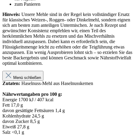
zum Panieren
Hinweis:
Unsere Mehle sind in der Regel kein vollständiger Ersatz
für klassisches Weizen-, Roggen- oder Dinkelmehl, sondern eignen
sich am besten zum anteiligen Untermischen. Je nach Rezept und
gewünschter Konsistenz empfehlen wir, einen Teil des
herkömmlichen Mehls zu ersetzen und das Mischverhältnis
individuell anzupassen. Dabei kann es erforderlich sein, die
Flüssigkeitsmenge leicht zu erhöhen oder die Teigführung etwas
anzupassen. Ein wenig Ausprobieren lohnt sich – so erzielen Sie das
beste Backergebnis und können Geschmack sowie Nährstoffvielfalt
optimal kombinieren.
Menü schließen
Zutaten:
Haselnuss-Mehl aus Haselnusskernen
Nährwertangaben pro 100 g:
Energie 1700 kJ / 407 kcal
Fett 17,0 g
davon gesättigte Fettsäuren 1,4 g
Kohlenhydrate 24,5 g
davon Zucker 8,5 g
Eiweiß 27,8 g
Salz <0,1 g