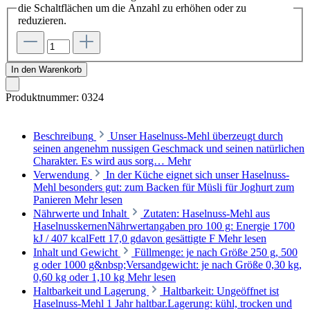
die Schaltflächen um die Anzahl zu erhöhen oder zu
reduzieren.
In den Warenkorb
Produktnummer:
0324
Beschreibung
Unser Haselnuss-Mehl überzeugt durch
seinen angenehm nussigen Geschmack und seinen natürlichen
Charakter. Es wird aus sorg…
Mehr
Verwendung
In der Küche eignet sich unser Haselnuss-
Mehl besonders gut: zum Backen für Müsli für Joghurt zum
Panieren
Mehr lesen
Nährwerte und Inhalt
Zutaten: Haselnuss-Mehl aus
HaselnusskernenNährwertangaben pro 100 g: Energie 1700
kJ / 407 kcalFett 17,0 gdavon gesättigte F
Mehr lesen
Inhalt und Gewicht
Füllmenge: je nach Größe 250 g, 500
g oder 1000 g&nbsp;Versandgewicht: je nach Größe 0,30 kg,
0,60 kg oder 1,10 kg
Mehr lesen
Haltbarkeit und Lagerung
Haltbarkeit: Ungeöffnet ist
Haselnuss-Mehl 1 Jahr haltbar.Lagerung: kühl, trocken und