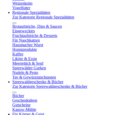
Weizenkeim
Vogelfutter
Regionale Spezialitäten
Zur Kategorie Regionale Spezialitäten
Brotaufstriche, Dips & Saucen
Eingewecktes
Fruchtaufstriche & Desserts
Für Naschkatzen
Hausmacher Wurst
Honigprodukte
Kaffee
Liköre & Essig
Meerrettich & Senf
Spreewälder Gurken
Nudeln & Pesto
Tee & Gewürzmischungen
Spreewaldgeschenke & Bücher
Zur Kategorie Spreewaldgeschenke & Bücher
Bücher
Geschenkideen
Gutscheine
Kanow-Mühle
Für Körper & Geist