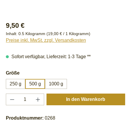
Regulärer Preis:
9,50 €
Inhalt:
0.5 Kilogramm
(19,00 € / 1 Kilogramm)
Preise inkl. MwSt. zzgl. Versandkosten
Sofort verfügbar, Lieferzeit: 1-3 Tage **
auswählen
Größe
250 g
500 g
1000 g
Produkt Anzahl: Gib den gewünschten Wert e
In den Warenkorb
Produktnummer:
0268