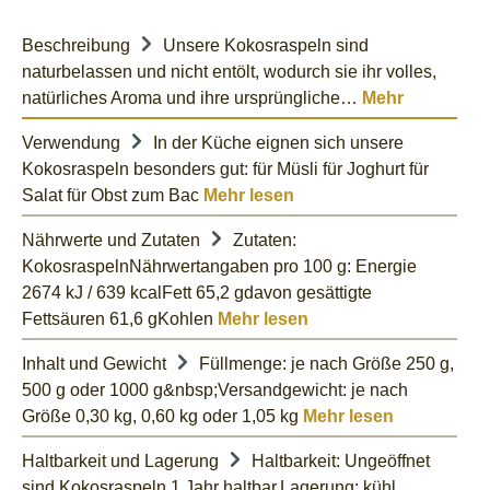
Beschreibung
Unsere Kokosraspeln sind
naturbelassen und nicht entölt, wodurch sie ihr volles,
natürliches Aroma und ihre ursprüngliche…
Mehr
Verwendung
In der Küche eignen sich unsere
Kokosraspeln besonders gut: für Müsli für Joghurt für
Salat für Obst zum Bac
Mehr lesen
Nährwerte und Zutaten
Zutaten:
KokosraspelnNährwertangaben pro 100 g: Energie
2674 kJ / 639 kcalFett 65,2 gdavon gesättigte
Fettsäuren 61,6 gKohlen
Mehr lesen
Inhalt und Gewicht
Füllmenge: je nach Größe 250 g,
500 g oder 1000 g&nbsp;Versandgewicht: je nach
Größe 0,30 kg, 0,60 kg oder 1,05 kg
Mehr lesen
Haltbarkeit und Lagerung
Haltbarkeit: Ungeöffnet
sind Kokosraspeln 1 Jahr haltbar.Lagerung: kühl,