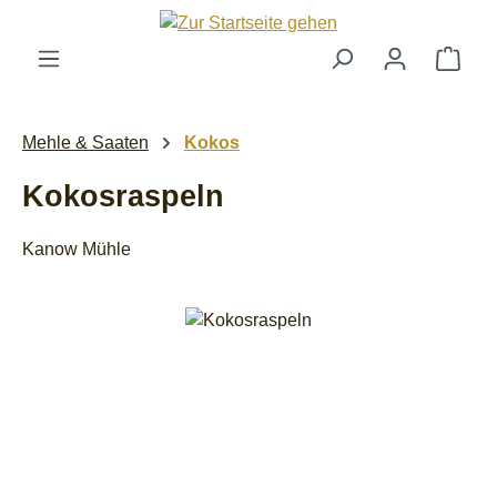
Zum Hauptinhalt springen
Ware
Mehle & Saaten
Kokos
Kokosraspeln
Kanow Mühle
Bildergalerie überspringen