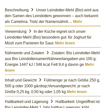
Beschreibung
Unser Leindotter-Mehl (Bio) wird aus
den Samen des Leindotters gewonnen – auch bekannt
als Camelina. Trotz der Namensähnli…
Mehr
Verwendung
In der Küche eignet sich unser
Leindotter-Mehl (Bio) besonders gut: für Joghurt für
Müsli zum Panieren für Sauc
Mehr lesen
Nährwerte und Zutaten
Zutaten: Bio Leindotter-Mehl
aus Bio LeindottersamenNährwertangaben pro 100 g:
Energie 1447 kJ / 346 kcal Fett 9,4 g davon ge
Mehr
lesen
Inhalt und Gewicht
Füllmenge: je nach Größe 250 g,
500 g oder 1000 g&nbsp;Versandgewicht: je nach
Größe 0,25 kg, 0,50 kg oder 1,05 kg
Mehr lesen
Haltbarkeit und Lagerung
Haltbarkeit: Ungeöffnet ist
Bio Leindotter-Mehl 1 Jahr haltbar.Lagerung: kühl,