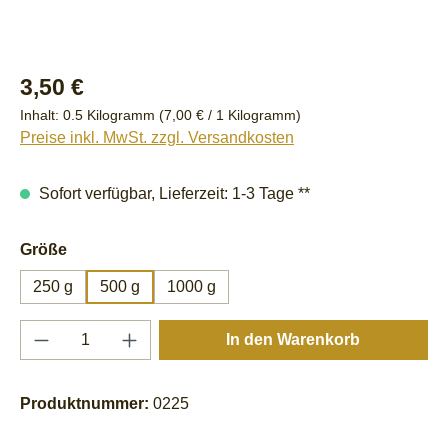
Regulärer Preis:
3,50 €
Inhalt:
0.5 Kilogramm
(7,00 € / 1 Kilogramm)
Preise inkl. MwSt. zzgl. Versandkosten
Sofort verfügbar, Lieferzeit: 1-3 Tage **
auswählen
Größe
250 g
500 g
1000 g
Produkt Anzahl: Gib den gewünschten Wert e
In den Warenkorb
Produktnummer:
0225