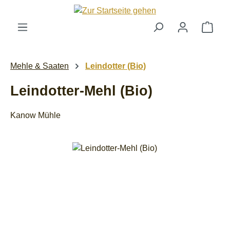
Zum Hauptinhalt springen
Ware
Mehle & Saaten
Leindotter (Bio)
Leindotter-Mehl (Bio)
Kanow Mühle
Bildergalerie überspringen