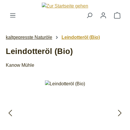
Zum Hauptinhalt springen
Ware
kaltgepresste Naturöle
Leindotteröl (Bio)
Leindotteröl (Bio)
Kanow Mühle
Bildergalerie überspringen