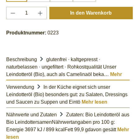
Produkt Anzahl: Gib den gewünschten Wert e
In den Warenkorb
Produktnummer:
0223
Beschreibung
glutenfrei · kaltgepresst ·
naturbelassen · ungefiltert · Rohkostqualität Unser
Leindotteröl (Bio), auch als Camelinaöl beka…
Mehr
Verwendung
In der Küche eignet sich unser
Leindotteröl (Bio) besonders gut: zu Salaten, Dressings
und Saucen zu Suppen und Eintö
Mehr lesen
Nährwerte und Zutaten
Zutaten: Bio Leindotteröl aus
Bio LeindottersamenNährwertangaben pro 100 g:
Energie 3697 kJ / 899 kcalFett 99,9 gdavon gesätt
Mehr
lesen