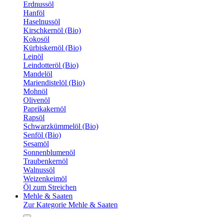
Erdnussöl
Hanföl
Haselnussöl
Kirschkernöl (Bio)
Kokosöl
Kürbiskernöl (Bio)
Leinöl
Leindotteröl (Bio)
Mandelöl
Mariendistelöl (Bio)
Mohnöl
Olivenöl
Paprikakernöl
Rapsöl
Schwarzkümmelöl (Bio)
Senföl (Bio)
Sesamöl
Sonnenblumenöl
Traubenkernöl
Walnussöl
Weizenkeimöl
Öl zum Streichen
Mehle & Saaten
Zur Kategorie Mehle & Saaten