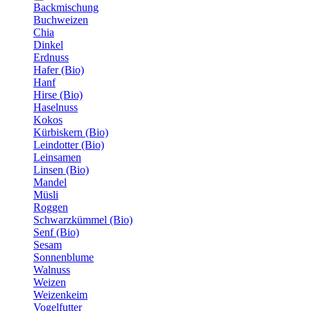
Backmischung
Buchweizen
Chia
Dinkel
Erdnuss
Hafer (Bio)
Hanf
Hirse (Bio)
Haselnuss
Kokos
Kürbiskern (Bio)
Leindotter (Bio)
Leinsamen
Linsen (Bio)
Mandel
Müsli
Roggen
Schwarzkümmel (Bio)
Senf (Bio)
Sesam
Sonnenblume
Walnuss
Weizen
Weizenkeim
Vogelfutter