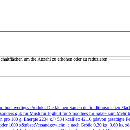
chaltflächen um die Anzahl zu erhöhen oder zu reduzieren.
nd hochwertiges Produkt. Die kleinen Samen der traditionsreichen Fl
onders gut: für Müsli für Joghurt für Smoothies für Salate zum
Mehr l
pro 100 g: Energie 2234 kJ / 534 kcalFett 42,16 gdavon gesättigte 
 oder 1000 g&nbsp;Versandgewicht: je nach Größe 0,30 kg, 0,60 kg od