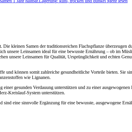
nsamen 1 Jahr haltbar.Lagerung: kühl, trocken und dunkel
Mehr lesen
 Die kleinen Samen der traditionsreichen Flachspflanze überzeugen du
ch unsere Leinsamen ideal für eine bewusste Ernährung – ob im Müsli, 
tehen unsere Leinsamen für Qualität, Ursprünglichkeit und echten Genu
e und können somit zahlreiche gesundheitliche Vorteile bieten. Sie sin
anzenstoffen wie Lignanen.
ng einer gesunden Verdauung unterstützen und zu einer ausgewogenen 
Herz-Kreislauf-System unterstützen.
und sind eine sinnvolle Ergänzung für eine bewusste, ausgewogene Ernä