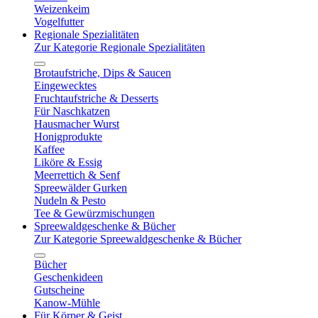
Weizenkeim
Vogelfutter
Regionale Spezialitäten
Zur Kategorie Regionale Spezialitäten
Brotaufstriche, Dips & Saucen
Eingewecktes
Fruchtaufstriche & Desserts
Für Naschkatzen
Hausmacher Wurst
Honigprodukte
Kaffee
Liköre & Essig
Meerrettich & Senf
Spreewälder Gurken
Nudeln & Pesto
Tee & Gewürzmischungen
Spreewaldgeschenke & Bücher
Zur Kategorie Spreewaldgeschenke & Bücher
Bücher
Geschenkideen
Gutscheine
Kanow-Mühle
Für Körper & Geist