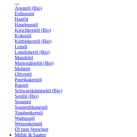
Arganöl (Bio)
Erdnussöl
Hanföl
Haselnussöl
Kirschkernöl (Bio)
Kokosöl
Kürbiskernöl (Bio)
Leinöl
Leindotteröl (Bio)
Mandelöl
Mariendistelöl (Bio)
Mohnöl
Olivenöl
Paprikakernöl
Rapsöl
Schwarzkümmelöl (Bio)
Senföl (Bio)
Sesamöl
Sonnenblumenöl
Traubenkernöl
Walnussöl
Weizenkeimöl
Öl zum Streichen
Mehle & Saaten