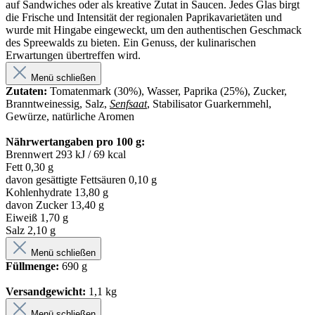
auf Sandwiches oder als kreative Zutat in Saucen. Jedes Glas birgt
die Frische und Intensität der regionalen Paprikavarietäten und
wurde mit Hingabe eingeweckt, um den authentischen Geschmack
des Spreewalds zu bieten. Ein Genuss, der kulinarischen
Erwartungen übertreffen wird.
Menü schließen
Zutaten:
Tomatenmark (30%), Wasser, Paprika (25%), Zucker,
Branntweinessig, Salz,
Senfsaat
, Stabilisator Guarkernmehl,
Gewürze, natürliche Aromen
Nährwertangaben pro 100 g:
Brennwert 293 kJ / 69 kcal
Fett 0,30 g
davon gesättigte Fettsäuren 0,10 g
Kohlenhydrate 13,80 g
davon Zucker 13,40 g
Eiweiß 1,70 g
Salz 2,10 g
Menü schließen
Füllmenge:
690 g
Versandgewicht:
1,1 kg
Menü schließen