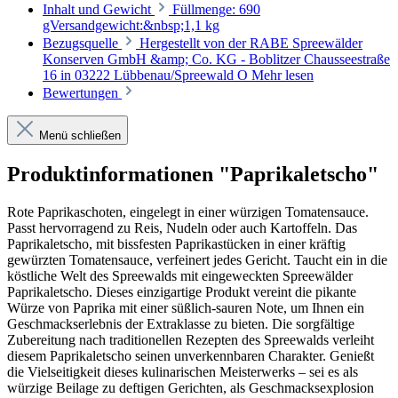
Inhalt und Gewicht
Füllmenge: 690
gVersandgewicht:&nbsp;1,1 kg
Bezugsquelle
Hergestellt von der RABE Spreewälder
Konserven GmbH &amp; Co. KG - Boblitzer Chausseestraße
16 in 03222 Lübbenau/Spreewald O
Mehr lesen
Bewertungen
Menü schließen
Produktinformationen "Paprikaletscho"
Rote Paprikaschoten, eingelegt in einer würzigen Tomatensauce.
Passt hervorragend zu Reis, Nudeln oder auch Kartoffeln. Das
Paprikaletscho, mit bissfesten Paprikastücken in einer kräftig
gewürzten Tomatensauce, verfeinert jedes Gericht. Taucht ein in die
köstliche Welt des Spreewalds mit eingeweckten Spreewälder
Paprikaletscho. Dieses einzigartige Produkt vereint die pikante
Würze von Paprika mit einer süßlich-sauren Note, um Ihnen ein
Geschmackserlebnis der Extraklasse zu bieten. Die sorgfältige
Zubereitung nach traditionellen Rezepten des Spreewalds verleiht
diesem Paprikaletscho seinen unverkennbaren Charakter. Genießt
die Vielseitigkeit dieses kulinarischen Meisterwerks – sei es als
würzige Beilage zu deftigen Gerichten, als Geschmacksexplosion