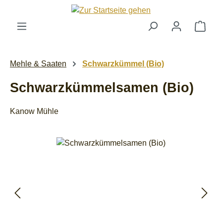
Zum Hauptinhalt springen
Ware
Mehle & Saaten
Schwarzkümmel (Bio)
Schwarzkümmelsamen (Bio)
Kanow Mühle
Bildergalerie überspringen