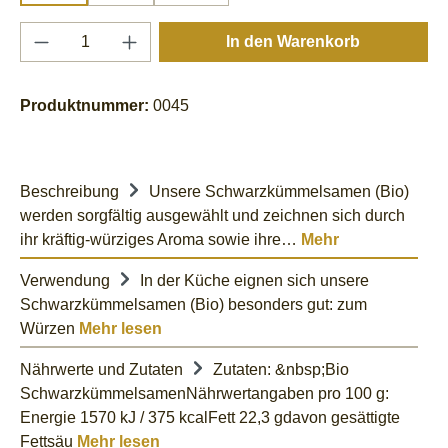
Produkt Anzahl: Gib den gewünschten Wert e
In den Warenkorb
Produktnummer:
0045
Beschreibung
Unsere Schwarzkümmelsamen (Bio)
werden sorgfältig ausgewählt und zeichnen sich durch
ihr kräftig-würziges Aroma sowie ihre…
Mehr
Verwendung
In der Küche eignen sich unsere
Schwarzkümmelsamen (Bio) besonders gut: zum
Würzen
Mehr lesen
Nährwerte und Zutaten
Zutaten: &nbsp;Bio
SchwarzkümmelsamenNährwertangaben pro 100 g:
Energie 1570 kJ / 375 kcalFett 22,3 gdavon gesättigte
Fettsäu
Mehr lesen