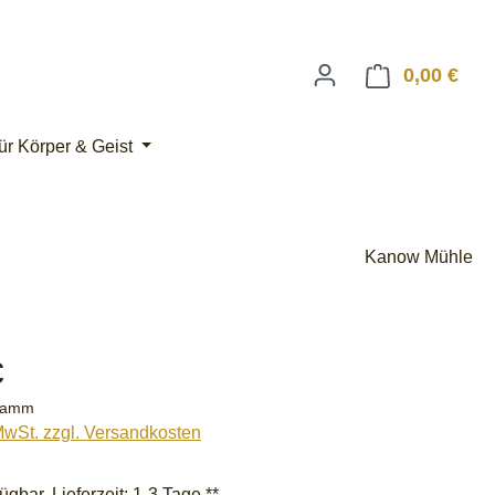
0,00 €
Ware
ür Körper & Geist
Kanow Mühle
eis:
€
gramm
 MwSt. zzgl. Versandkosten
ügbar, Lieferzeit: 1-3 Tage **