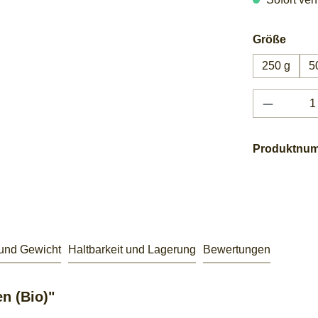
ausw
Größe
250 g
5
Produkt 
Produktnu
 und Gewicht
Haltbarkeit und Lagerung
Bewertungen
n (Bio)"