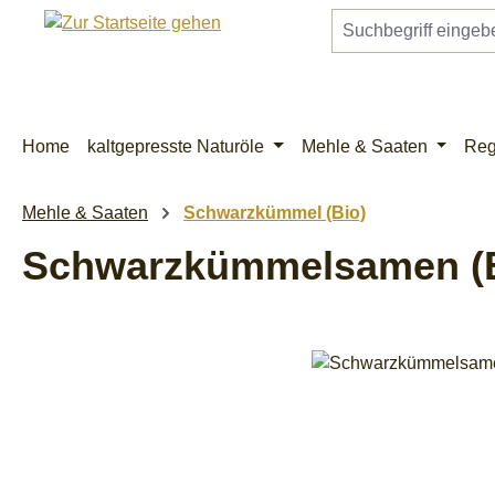
m Hauptinhalt springen
Zur Suche springen
Zur Hauptnavigation springen
Home
kaltgepresste Naturöle
Mehle & Saaten
Reg
Mehle & Saaten
Schwarzkümmel (Bio)
Schwarzkümmelsamen (B
Bildergalerie überspringen