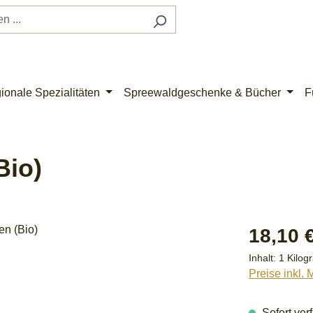
ionale Spezialitäten
Spreewaldgeschenke & Bücher
F
io)
Regulärer Pr
18,10 
Inhalt:
1 Kilo
Preise inkl.
Sofort verf