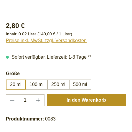
Regulärer Preis:
2,80 €
Inhalt:
0.02 Liter
(140,00 € / 1 Liter)
Preise inkl. MwSt. zzgl. Versandkosten
Sofort verfügbar, Lieferzeit: 1-3 Tage **
auswählen
Größe
20 ml
100 ml
250 ml
500 ml
Produkt Anzahl: Gib den gewünschten Wert e
In den Warenkorb
Produktnummer:
0083