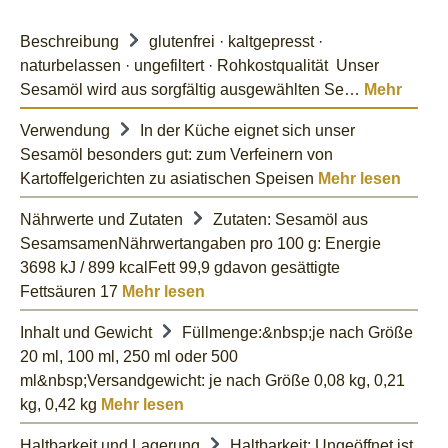
Beschreibung
glutenfrei · kaltgepresst ·
naturbelassen · ungefiltert · Rohkostqualität Unser
Sesamöl wird aus sorgfältig ausgewählten Se…
Mehr
Verwendung
In der Küche eignet sich unser
Sesamöl besonders gut: zum Verfeinern von
Kartoffelgerichten zu asiatischen Speisen
Mehr lesen
Nährwerte und Zutaten
Zutaten: Sesamöl aus
SesamsamenNährwertangaben pro 100 g: Energie
3698 kJ / 899 kcalFett 99,9 gdavon gesättigte
Fettsäuren 17
Mehr lesen
Inhalt und Gewicht
Füllmenge:&nbsp;je nach Größe
20 ml, 100 ml, 250 ml oder 500
ml&nbsp;Versandgewicht: je nach Größe 0,08 kg, 0,21
kg, 0,42 kg
Mehr lesen
Haltbarkeit und Lagerung
Haltbarkeit: Ungeöffnet ist