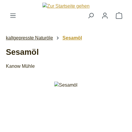
Zum Hauptinhalt springen
Ware
kaltgepresste Naturöle
Sesamöl
Sesamöl
Kanow Mühle
Bildergalerie überspringen