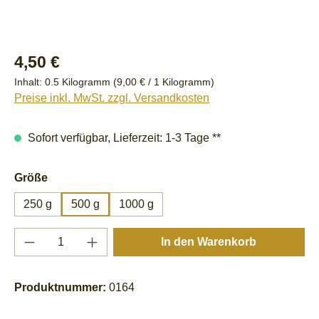
Regulärer Preis:
4,50 €
Inhalt:
0.5 Kilogramm
(9,00 € / 1 Kilogramm)
Preise inkl. MwSt. zzgl. Versandkosten
Sofort verfügbar, Lieferzeit: 1-3 Tage **
auswählen
Größe
250 g
500 g
1000 g
Produkt Anzahl: Gib den gewünschten Wert e
In den Warenkorb
Produktnummer:
0164