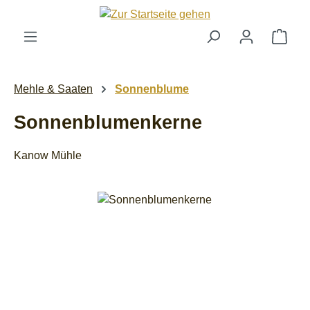
Zum Hauptinhalt springen
Ware
Mehle & Saaten
Sonnenblume
Sonnenblumenkerne
Kanow Mühle
Bildergalerie überspringen