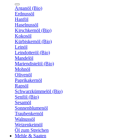
Arganöl (Bio)
Erdnussöl
Hanföl
Haselnussöl
Kirschkernöl (Bio)
Kokosöl
Kürbiskernöl (Bio)
Leinöl
Leindotteröl (Bio)
Mandelöl
Mariendistelöl (Bio)
Mohnöl
Olivenöl
Paprikakernöl
Rapsöl
Schwarzkümmelöl (Bio)
Senföl (Bio)
Sesamöl
Sonnenblumenöl
Traubenkernöl
Walnussöl
Weizenkeimöl
Öl zum Streichen
Mehle & Saaten