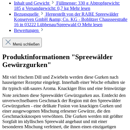
Inhalt und Gewicht
Füllmenge: 330 g Abtropfgewicht:
185 g Versandgewicht: 0,7 kg
Mehr lesen
Bezugsquelle
Hergestellt von der RABE Spreewälder
Konserven GmbH &amp; Co. KG - Boblitzer Chausseestraße
16 in 03222 Lübbenau/Spreewald O
Mehr lesen
Bewertungen
Menü schließen
Produktinformationen "Spreewälder
Gewürzgurken"
Mit viel frischem Dill und Zwiebeln werden diese Gurken nach
hauseigener Rezeptur eingelegt. Innerhalb einer Woche erhalten sie
ihr typisch süß-saures Aroma. Knackiger Biss und eine feinwürzige
Note zeichnen diese Spreewälder Gewürzgurken aus. Entdeckt den
unverwechselbaren Geschmack der Region mit den Spreewälder
Gewürzgurken - eine delikate Fusion von knackigen Gurken und
einer ausgewogenen Mischung erlesener Gewürze, die den
Geschmacksknospen verwöhnen. Die Gurken werden mit größter
Sorgfalt im idyllischen Spreewald angebaut und mit einer
besonderen Mischung verfeinert, die ihnen einen einzigartigen