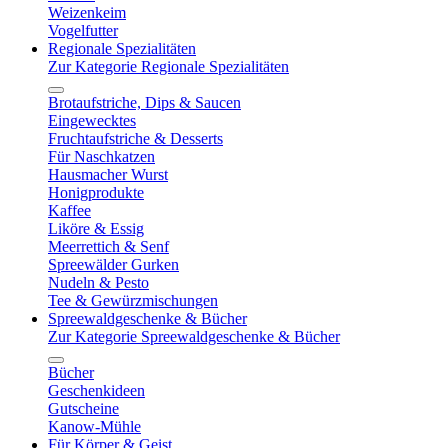
Weizenkeim
Vogelfutter
Regionale Spezialitäten
Zur Kategorie Regionale Spezialitäten
Brotaufstriche, Dips & Saucen
Eingewecktes
Fruchtaufstriche & Desserts
Für Naschkatzen
Hausmacher Wurst
Honigprodukte
Kaffee
Liköre & Essig
Meerrettich & Senf
Spreewälder Gurken
Nudeln & Pesto
Tee & Gewürzmischungen
Spreewaldgeschenke & Bücher
Zur Kategorie Spreewaldgeschenke & Bücher
Bücher
Geschenkideen
Gutscheine
Kanow-Mühle
Für Körper & Geist