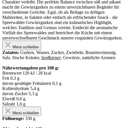
Charakter verleiht. Die perfekte Balance zwischen süß und pikant
macht die Gewürzgurken zu einem unverzichtbaren Begleiter für
verschiedenste Gerichte. Egal, ob als Beilage zu deftigen
Mahlzeiten, in Salaten oder einfach als erfrischender Snack - die
Spreewälder Gewürzgurken sind ein kulinarisches Highlight,
welches Tradition und Genuss vereint. Entdeckt die aromatische
Vielfalt des Spreewaldes und bereichert die Küche mit einem
unverwechselbaren Geschmack unserer exquisiten Gewürzgurken.
Menü schließen
Zutaten:
Gurken, Wasser, Zucker, Zwiebeln, Branntweinessig,
Salz, frische Kräuter,
Senfkörner
, Gewürze, natürliche Aromen
Nährwertangaben pro 100 g:
Brennwert 120 kJ / 28 kcal
Fett 0,3 g
davon gesättigte Fettsäuren 0,1 g
Kohlenhydrate 5,4 g
davon Zucker 5,3 g
Eiweiß 0,6 g
Salzalz 1,6 g
Menü schließen
Füllmenge:
330 g