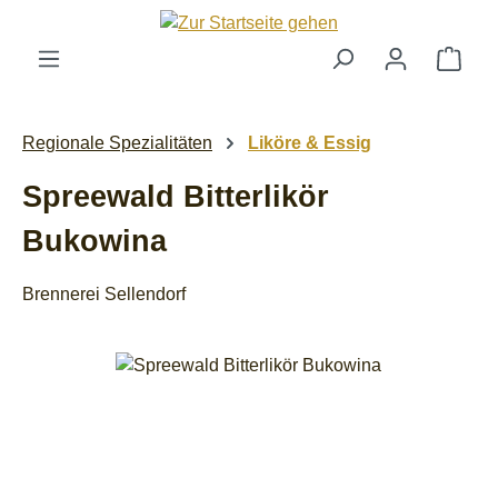
Zum Hauptinhalt springen
Ware
Regionale Spezialitäten
Liköre & Essig
Spreewald Bitterlikör
Bukowina
Brennerei Sellendorf
Bildergalerie überspringen