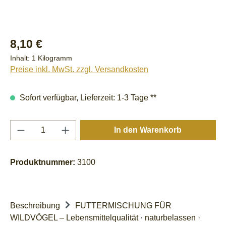
Regulärer Preis:
8,10 €
Inhalt:
1 Kilogramm
Preise inkl. MwSt. zzgl. Versandkosten
Sofort verfügbar, Lieferzeit: 1-3 Tage **
Produkt Anzahl: Gib den gewünschten Wert e
In den Warenkorb
Produktnummer:
3100
Beschreibung
FUTTERMISCHUNG FÜR
WILDVÖGEL – Lebensmittelqualität · naturbelassen ·