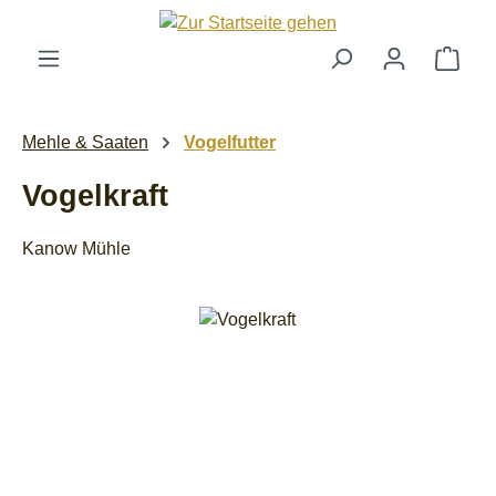
Zum Hauptinhalt springen
Ware
Mehle & Saaten
Vogelfutter
Vogelkraft
Kanow Mühle
Bildergalerie überspringen