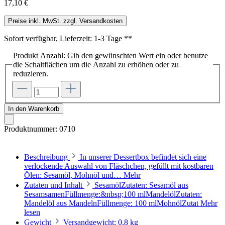
17,10 €
Preise inkl. MwSt. zzgl. Versandkosten
Sofort verfügbar, Lieferzeit: 1-3 Tage **
Produkt Anzahl: Gib den gewünschten Wert ein oder benutze
die Schaltflächen um die Anzahl zu erhöhen oder zu
reduzieren.
In den Warenkorb
Produktnummer:
0710
Beschreibung
In unserer Dessertbox befindet sich eine
verlockende Auswahl von Fläschchen, gefüllt mit kostbaren
Ölen: Sesamöl, Mohnöl und…
Mehr
Zutaten und Inhalt
SesamölZutaten: Sesamöl aus
SesamsamenFüllmenge:&nbsp;100 mlMandelölZutaten:
Mandelöl aus MandelnFüllmenge: 100 mlMohnölZutat
Mehr
lesen
Gewicht
Versandgewicht: 0,8 kg