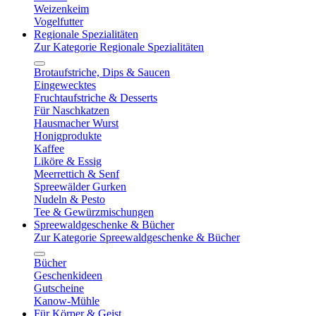
Weizenkeim
Vogelfutter
Regionale Spezialitäten
Zur Kategorie Regionale Spezialitäten
Brotaufstriche, Dips & Saucen
Eingewecktes
Fruchtaufstriche & Desserts
Für Naschkatzen
Hausmacher Wurst
Honigprodukte
Kaffee
Liköre & Essig
Meerrettich & Senf
Spreewälder Gurken
Nudeln & Pesto
Tee & Gewürzmischungen
Spreewaldgeschenke & Bücher
Zur Kategorie Spreewaldgeschenke & Bücher
Bücher
Geschenkideen
Gutscheine
Kanow-Mühle
Für Körper & Geist