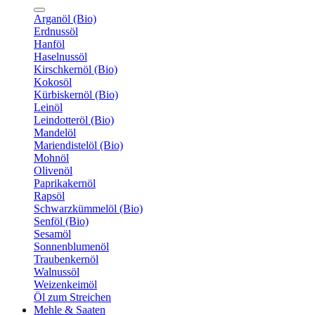
Arganöl (Bio)
Erdnussöl
Hanföl
Haselnussöl
Kirschkernöl (Bio)
Kokosöl
Kürbiskernöl (Bio)
Leinöl
Leindotteröl (Bio)
Mandelöl
Mariendistelöl (Bio)
Mohnöl
Olivenöl
Paprikakernöl
Rapsöl
Schwarzkümmelöl (Bio)
Senföl (Bio)
Sesamöl
Sonnenblumenöl
Traubenkernöl
Walnussöl
Weizenkeimöl
Öl zum Streichen
Mehle & Saaten